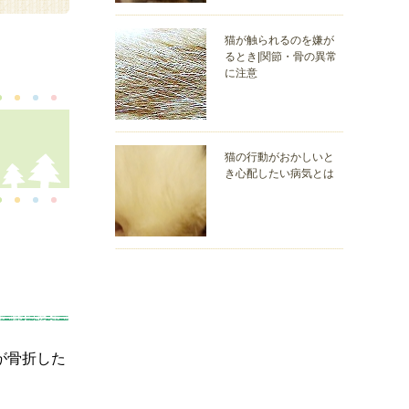
猫が触られるのを嫌が
るとき|関節・骨の異常
に注意
猫の行動がおかしいと
き心配したい病気とは
が骨折した