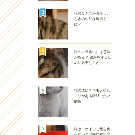
猫の歩き方がおかしい
ときの心配な病気と
は？
猫のムラ食いには意味
がある？|健康を守るた
めに必要なこと
猫の体にデキモノやし
こりがある時疑いたい
病気
猫はニオイでご飯を食
べない？理由や対策方