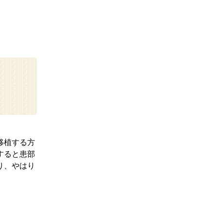
移植する方
すると患部
り、やはり