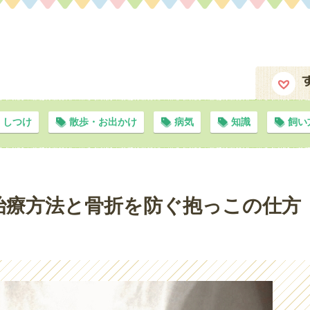
ト
しつけ
散歩・お出かけ
病気
知識
飼い
治療方法と骨折を防ぐ抱っこの仕方