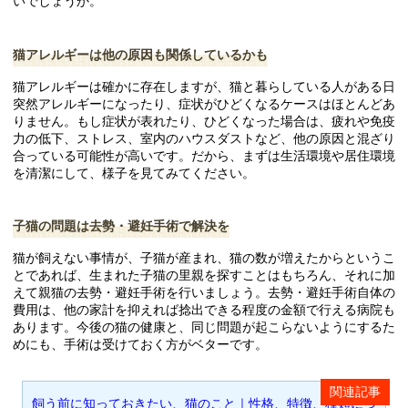
いでしょうか。
猫アレルギーは他の原因も関係しているかも
猫アレルギーは確かに存在しますが、猫と暮らしている人がある日
突然アレルギーになったり、症状がひどくなるケースはほとんどあ
りません。もし症状が表れたり、ひどくなった場合は、疲れや免疫
力の低下、ストレス、室内のハウスダストなど、他の原因と混ざり
合っている可能性が高いです。だから、まずは生活環境や居住環境
を清潔にして、様子を見てみてください。
子猫の問題は去勢・避妊手術で解決を
猫が飼えない事情が、子猫が産まれ、猫の数が増えたからというこ
とであれば、生まれた子猫の里親を探すことはもちろん、それに加
えて親猫の去勢・避妊手術を行いましょう。去勢・避妊手術自体の
費用は、他の家計を抑えれば捻出できる程度の金額で行える病院も
あります。今後の猫の健康と、同じ問題が起こらないようにするた
めにも、手術は受けておく方がベターです。
飼う前に知っておきたい、猫のこと｜性格、特徴、種類につ